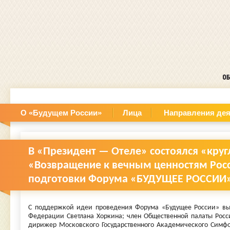
О «Будущем России»
Лица
Направления дея
В «Президент — Отеле» состоялся «круг
«Возвращение к вечным ценностям Росс
подготовки Форума «БУДУЩЕЕ РОССИИ
С поддержкой идеи проведения Форума «Будущее России» выс
Федерации Светлана Хоркина; член Общественной палаты Росс
дирижер Московского Государственного Академического Симфо