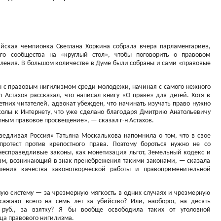
ийская чемпионка Светлана Хоркина собрала вчера парламентариев,
ого сообщества на «круглый стол», чтобы поговорить о правовом
оления. В большом количестве в Думе были собраны и сами «правовые
 с правовым нигилизмом среди молодежи, начиная с самого нежного
 Астахов рассказал, что написал книгу «О праве» для детей. Хотя в
етних читателей, адвокат убежден, что начинать изучать право нужно
колы к Интернету, что уже сделано благодаря Дмитрию Анатольевичу
ным правовое просвещение», — сказал г-н Астахов.
едливая Россия» Татьяна Москалькова напомнила о том, что в свое
ротест против крепостного права. Поэтому бороться нужно не со
 несправедливые законы, как монетизация льгот, Земельный кодекс и
изм, возникающий в знак пренебрежения такими законами, — сказала
шения качества законотворческой работы и правоприменительной
ную систему — за чрезмерную мягкость в одних случаях и чрезмерную
сажают всего на семь лет за убийство? Или, наоборот, на десять
 руб., за взятку? Я бы вообще освободила таких от уголовной
ца правового нигилизма.