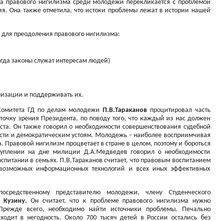
ема правового нигилизма среди молодежи перекликается с проблемой
ия. Она также отметила, что истоки проблемы лежат в истории нашей
для преодоления правового нигилизма:
огда законы служат интересам людей)
изации и поддерживать их.
 Комитета ГД по делам молодежи
П.В.Тараканов
процитировал часть
очку зрения Президента, по поводу того, что каждый из нас должен
места. Он также говорил о необходимости совершенствования судебной
ласти и демократическим устоям. Молодежь – наиболее восприимчивая
а. Правовой нигилизм процветает в стране в целом, поэтому и бороться
туплении на дне милиции Д.А.Медведев говорил о необходимости
спитании в семьях. П.В.Тараканов считает, что правовым воспитанием
 возможных информационных технологий и всех иных эффективных
осредственному представителю молодежи, члену Студенческого
 Кузину.
Он считает, что к проблеме правового нигилизма нужно
«Прежде всего, необходимо найти источники проблемы. Печально
иходит в негодность. Около 700 тысяч детей в России остались без