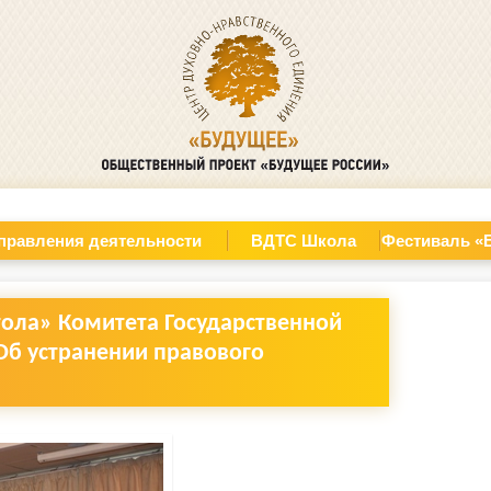
правления деятельности
ВДТС Школа
Фестиваль «
стола» Комитета Государственной
б устранении правового
»