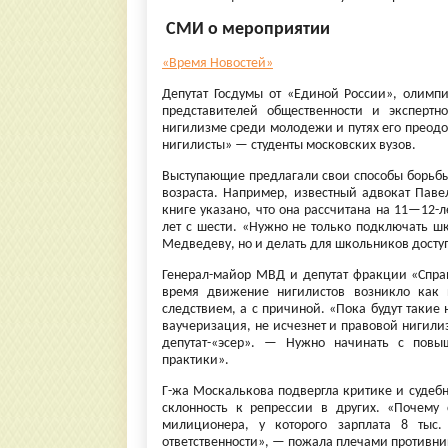
СМИ о мероприятии
«Время Новостей»
Депутат Госдумы от «Единой России», олимп
представителей общественности и экспертн
нигилизме среди молодежи и путях его преод
нигилисты» — студенты московских вузов.
Выступающие предлагали свои способы борьбы
возраста. Например, известный адвокат Павел
книге указано, что она рассчитана на 11—12-л
лет с шести. «Нужно не только подключать ш
Медведеву, но и делать для школьников доступ
Генерал-майор МВД и депутат фракции «Справ
время движение нигилистов возникло как п
следствием, а с причиной. «Пока будут такие
ваучеризация, не исчезнет и правовой нигил
депутат-«эсер». — Нужно начинать с повы
практики».
Г-жа Москалькова подвергла критике и судеб
склонность к репрессии в других. «Почему 
милиционера, у которого зарплата 8 тыс.
ответственности», — пожала плечами противни