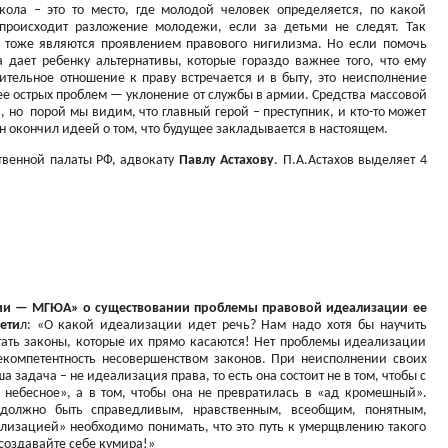
кола – это то место, где молодой человек определяется, по какой
происходит разложение молодежи, если за детьми не следят. Так
 тоже являются проявлением правового нигилизма. Но если помочь
а дает ребенку альтернативы, которые гораздо важнее того, что ему
тельное отношение к праву встречается и в быту, это неисполнение
е острых проблем — уклонение от службы в армии. Средства массовой
 но порой мы видим, что главный герой – преступник, и кто-то может
н окончил идеей о том, что будущее закладывается в настоящем.
твенной палаты РФ, адвокату
Павлу Астахову
. П.А.Астахов выделяет 4
ии — МГЮА» о существовании проблемы правовой идеализации ее
ети
л: «О какой идеализации идет речь? Нам надо хотя бы научить
тать законы, которые их прямо касаются! Нет проблемы идеализации
екомпетентность несовершенством законов. При неисполнении своих
 задача – не идеализация права, то есть она состоит не в том, чтобы с
небесное», а в том, чтобы она не превратилась в «ад кромешный».
должно быть справедливым, нравственным, всеобщим, понятным,
ализацией» необходимо понимать, что это путь к умерщвлению такого
 создавайте себе кумира!»