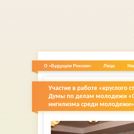
О «Будущем России»
Лица
На
Участие в работе «круглого 
Думы по делам молодежи «О
нигилизма среди молодежи