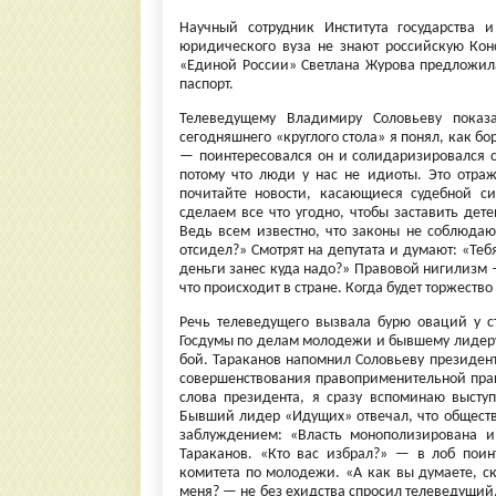
Научный сотрудник Института государства 
юридического вуза не знают российскую Кон
«Единой России» Светлана Журова предложила
паспорт.
Телеведущему Владимиру Соловьеву показа
сегодняшнего «круглого стола» я понял, как б
— поинтересовался он и солидаризировался 
потому что люди у нас не идиоты. Это отраж
почитайте новости, касающиеся судебной с
сделаем все что угодно, чтобы заставить де
Ведь всем известно, что законы не соблюдаю
отсидел?» Смотрят на депутата и думают: «Те
деньги занес куда надо?» Правовой нигилизм —
что происходит в стране. Когда будет торжество
Речь телеведущего вызвала бурю оваций у с
Госдумы по делам молодежи и бывшему лидеру
бой. Тараканов напомнил Соловьеву президент
совершенствования правоприменительной прак
слова президента, я сразу вспоминаю выст
Бывший лидер «Идущих» отвечал, что обществ
заблуждением: «Власть монополизирована и
Тараканов. «Кто вас избрал?» — в лоб поин
комитета по молодежи. «А как вы думаете, с
меня? — не без ехидства спросил телеведущий.