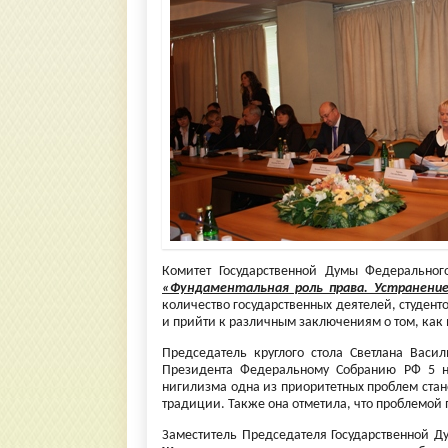
Комитет Государственной Думы Федерально
«Фундаментальная роль права. Устранение
количество государственных деятелей, студент
и прийти к различным заключениям о том, как
Председатель круглого стола Светлана Васи
Президента Федеральному Собранию РФ 5 но
нигилизма одна из приоритетных проблем ста
традиции. Также она отметила, что проблемой
Заместитель Председателя Государственной Д