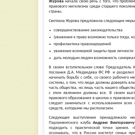
Журова
начала свою речь с того, что пробл
правового нигилизма среди старшего поколен
страны.
Светлана Журова предложила следующие меры 
совершенствование законодательства
(уважение к праву возможно только тогда, к
профилактика правонарушений
уважение всемирной защиты прав личности
дать молодым людям возможность самореал
В своем вступительном слове Председатель
послания Д.А. Медведева ФС РФ и разделил т
начинать борьбу с себя, со своего рабочего 
системы, о том, что люди должны доверять в
часть общества, но лишь часть нашего обществ
с этим явлением должны все. В своем выс
правового образования в школах о правовом во
следует заниматься с использованием всех
средств, которыми мы располагаем.
Следующее выступление принадлежало неп
Парламентского клуба
Андрею Викторовичу
подходить с практической точки зрения. 
осознавать, что в России институт семьи пр